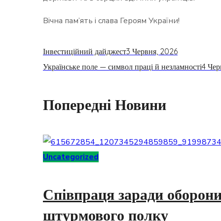
Вічна пам’ять і слава Героям України!
Інвестиційний дайджест
3 Червня, 2026
Українське поле — символ праці й незламності
4 Чер
Попередні Новини
Uncategorized
Співпраця заради оборони
штурмового полку