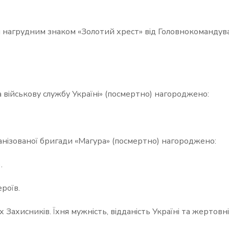
им нагрудним знаком «Золотий хрест» від Головнокомандув
військову службу Україні» (посмертно) нагороджено:
ханізованої бригади «Магура» (посмертно) нагороджено:
.
роїв.
Захисників. Їхня мужність, відданість Україні та жертовні