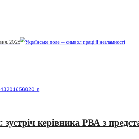
вня, 2026
: зустріч керівника РВА з пред