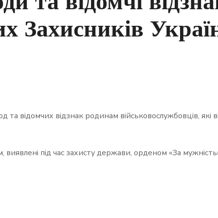
ди та відомчі відзн
их Захисників Украї
 та відомчих відзнак родинам військовослужбовців, які ві
м, виявлені під час захисту держави, орденом «За мужність