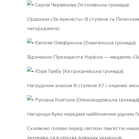
Сергія Червякова (Устинівська громада).
Орденом «За мужність» ІІІ ступеня та Почесн
нагороджено:
Євгенія Олефіренка (Знам’янська громада).
Відзнакою Президента України — медаллю «За 
Юрія Галібу (Кетрисанівська громада).
Нагрудним знаком ІІІ ступеня 47-ї окремої ме
Руслана Ковтуна (Олександрівська громада)
Нагороди були передані найближчим рідним Ге
Схиляємо голови перед світлою пам’яттю наших 
держави та в серцях вдячних українців.