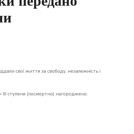
аки передано
ни
ддали свої життя за свободу, незалежність і
» ІІІ ступеня (посмертно) нагороджено: