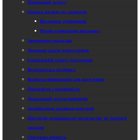
Цивільний захист
Оцінка впливу на довкілля
Висновок отриманий
Намір отримання висновку
Звернення громадян
Дорожня карта переселенця
Соціальний захист населення
Ветеранська політика
Корисна інформація для населення
Прозорість і підзвітність
Державний реєстр виборців
Запобігання проявам корупції
Протидія домашньому насильству та торгівлі
людьми
Гендерна рівність