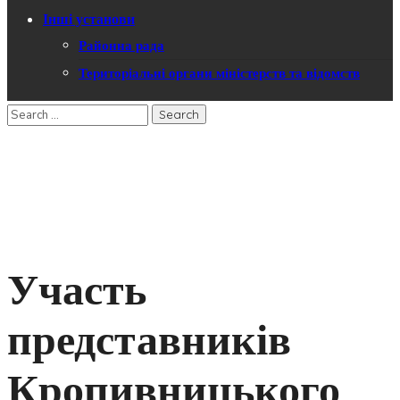
Інші установи
Районна рада
Територіальні органи міністерств та відомств
Участь
представників
Кропивницького