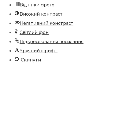
Відтінки сірого
Високий контраст
Негативний констраст
Світлий фон
Підкреслювання посилання
Зручний шрифт
Скинути