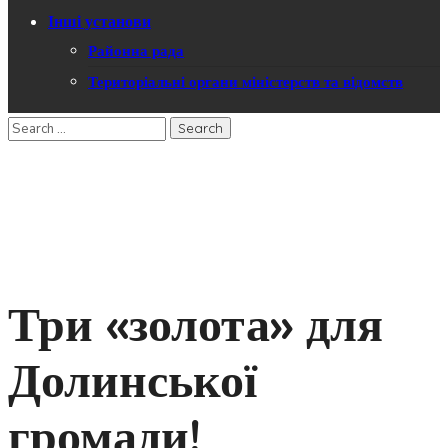
Інші установи
Районна рада
Територіальні органи міністерств та відомств
Три «золота» для
Долинської
громади!