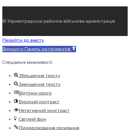
© Кіровоградська районна військова адміністрація
Перейти до вмісту
Відкрити Панель інструментів
Спеціальні можливості
Збільшення тексту
Зменшення тексту
Відтінки сірого
Високий контраст
Негативний констраст
Світлий фон
Підкреслювання посилання