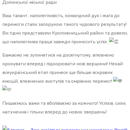
Долинської міської ради
Ваш талант, наполегливість, командний дух і жага до
перемоги стали запорукою такого чудового результату!
Ви гідно представили Кропивницький район та довели,
що наполеглива праця завжди приносить успіх.
Бажаємо не зупинятися на досягнутому, впевнено
крокувати вперед і підкорювати нові вершини! Нехай
всеукраїнський етап принесе ще більше яскравих
емоцій, впевнених виступів та омріяних перемог!
Пишаємось вами та вболіваємо за кожного! Успіхів, сили,
натхнення і тільки вперед до нових звершень!