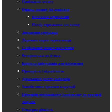
Цивільний захист
Оцінка впливу на довкілля
Висновок отриманий
Намір отримання висновку
Звернення громадян
Дорожня карта переселенця
Соціальний захист населення
Ветеранська політика
Корисна інформація для населення
Прозорість і підзвітність
Державний реєстр виборців
Запобігання проявам корупції
Протидія домашньому насильству та торгівлі
людьми
Гендерна рівність