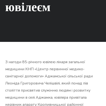
ювілеєм
З нагоди 85-річного ювілею лікаря загальної
медицини КНП «Центр первинної медико-
санітарної допомоги» Аджамської сільської ради
Леоніда Григоровича Челішвілі, який понад пів
століття присвятив служінню людям і розвитку
медицини в селі Аджамка, ювіляра привітала
керівник апарату Кропивницької районної