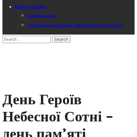
Інші установи
Районна рада
Територіальні органи міністерств та відомств
День Героїв
Небесної Сотні –
день пам’яті