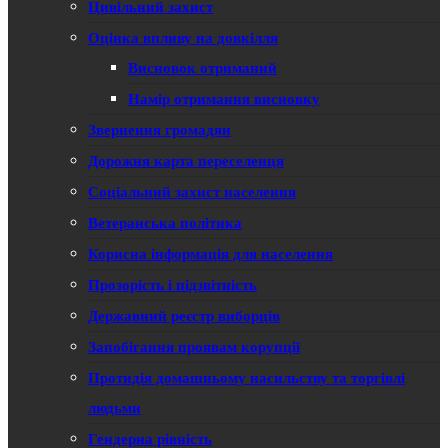
Цивільний захист
Оцінка впливу на довкілля
Висновок отриманий
Намір отримання висновку
Звернення громадян
Дорожня карта переселенця
Соціальний захист населення
Ветеранська політика
Корисна інформація для населення
Прозорість і підзвітність
Державний реєстр виборців
Запобігання проявам корупції
Протидія домашньому насильству та торгівлі
людьми
Гендерна рівність