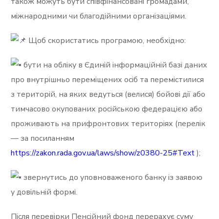
також можуть бути співфінансовані громадами,
міжнародними чи благодійними організаціями.
Щоб скористатись програмою, необхідно:
бути на обліку в Єдиній інформаційній базі даних
про внутрішньо переміщених осіб та перемістилися
з територій, на яких ведуться (велися) бойові дії або
тимчасово окупованих російською федерацією або
проживають на прифронтових територіях (перелік
— за посиланням
https://zakon.rada.gov.ua/laws/show/z0380-25#Text
);
звернутись до уповноваженого банку із заявою
у довільній формі.
Після перевірки Пенсійний фонд перерахує суму