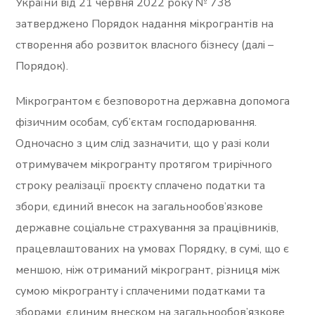
України від 21 червня 2022 року № 738
затверджено Порядок надання мікрогрантів на
створення або розвиток власного бізнесу (далі –
Порядок).
Мікрогрантом є безповоротна державна допомога
фізичним особам, суб’єктам господарювання.
Одночасно з цим слід зазначити, що у разі коли
отримувачем мікрогранту протягом трирічного
строку реалізації проєкту сплачено податки та
збори, єдиний внесок на загальнообов’язкове
державне соціальне страхування за працівників,
працевлаштованих на умовах Порядку, в сумі, що є
меншою, ніж отриманий мікрогрант, різниця між
сумою мікрогранту і сплаченими податками та
зборами, єдиним внеском на загальнообов’язкове