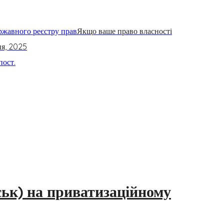
Якщо ваше право власності
я, 2025
дськ) на приватизаційному