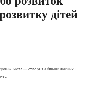
або розвиток
 розвитку дітей
раїні». Мета — створити більше якісних і
нес.