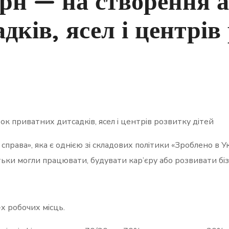
грн — на створення 
ків, ясел і центрів
ок приватних дитсадків, ясел і центрів розвитку дітей
права», яка є однією зі складових політики «Зроблено в Ук
тьки могли працювати, будувати кар’єру або розвивати біз
х робочих місць.