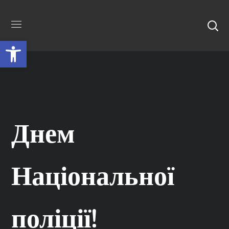
Відкрити Панель інструментів
Днем
Національної
поліції!