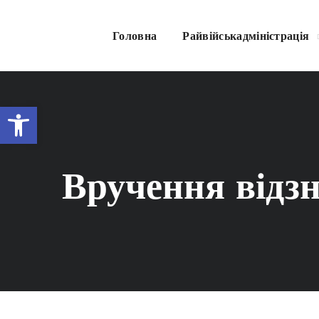
Головна
Райвійськадміністрація
Відкрити Панель інструментів
Вручення відз