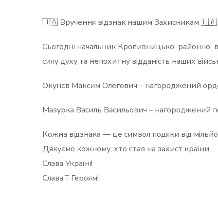
🇺🇦 Вручення відзнак нашим Захисникам 🇺🇦
Сьогодні начальник Кропивницької районної вій
силу духу та непохитну відданість наших війсь
Окунєв Максим Олегович – нагороджений орден
Мазурка Василь Васильович – нагороджений п
Кожна відзнака — це символ подяки від мільйон
Дякуємо кожному, хто став на захист країни.
Слава Україні!
Слава її Героям!