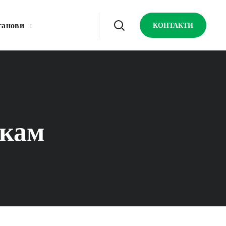
танови
КОНТАКТИ
икам