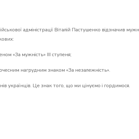
ськової адміністрації Віталій Пастушенко відзначив мужні
кових:
ом «За мужність» ІІІ ступеня;
очесним нагрудним знаком «За незалежність».
ів українців. Це знак того, що ми цінуємо і гордимося.