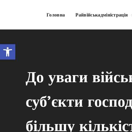
Головна
Райвійськадміністрація
Відкрити Панель інструментів
До уваги війсь
суб’єкти госп
більшу кількіс