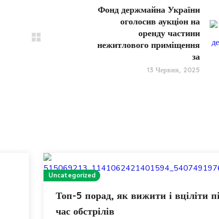
Фонд держмайна України
оголосив аукціон на
оренду частини
нежитлового приміщення
за
13 Червня, 2025
Uncategorized
Топ-5 порад, як вижити і вціліти п
час обстрілів