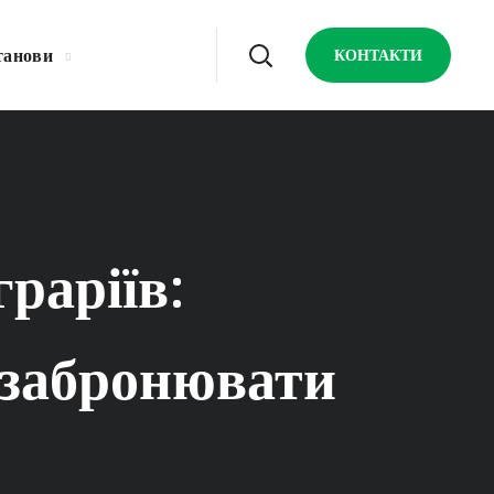
танови
КОНТАКТИ
раріїв:
 забронювати