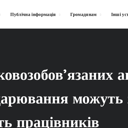
Публічна інформація
Громадянам
Інші ус
ковозобов’язаних аг
одарювання можуть
ть працівників