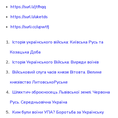
https://surl.li/jtfhqq
https://surl.li/uketds
https://surli.cc/upwtfj
Історія українського війська: Київська Русь та
Козацька Доба
Історія Українського Війська: Виряди воїнів
Військовий слуга часів князя Вітовта. Велике
князівство ЛитовськоРуське
Шляхтич-зброєносець Львівської землі. Червона
Русь. Середньовічна Україна
Ким були воїни УПА? Боротьба за Українську