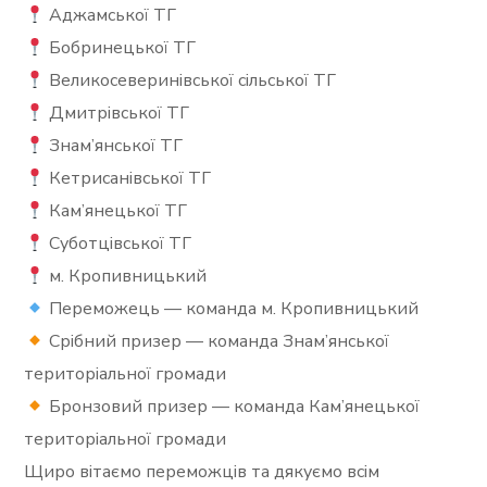
Аджамської ТГ
Бобринецької ТГ
Великосеверинівської сільської ТГ
Дмитрівської ТГ
Знам’янської ТГ
Кетрисанівської ТГ
Кам’янецької ТГ
Суботцівської ТГ
м. Кропивницький
Переможець — команда м. Кропивницький
Срібний призер — команда Знам’янської
територіальної громади
Бронзовий призер — команда Кам’янецької
територіальної громади
Щиро вітаємо переможців та дякуємо всім