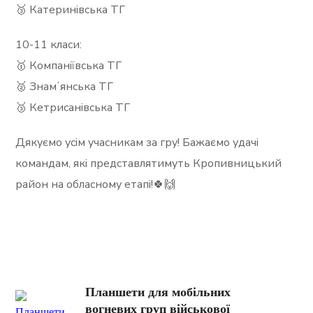
🥉 Катеринівська ТГ
10-11 класи:
🥇 Компаніївська ТГ
🥈 Знамʼянська ТГ
🥉 Кетрисанівська ТГ
Дякуємо усім учасникам за гру! Бажаємо удачі
командам, які представлятимуть Кропивницький
район на обласному етапі!🍀🙌
Планшети для мобільних
вогневих груп військової