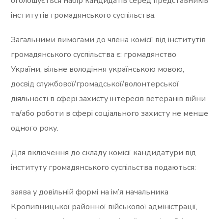
оголошується набір кандидатів серед представників
інститутів громадянського суспільства.
Загальними вимогами до члена комісії від інститутів
громадянського суспільства є: громадянство
України, вільне володіння українською мовою,
досвід службової/громадської/волонтерської
діяльності в сфері захисту інтересів ветеранів війни
та/або роботи в сфері соціального захисту не менше
одного року.
Для включення до складу комісії кандидатури від
інституту громадянського суспільства подаються:
заява у довільній формі на ім’я начальника
Кропивницької районної військової адміністрації,