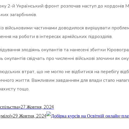
оку 2-й Український фронт розпочав наступ до кордонів
ьких загарбників.
азом із військовими частинами доводилося вирішувати пробле
лення на роботи в інтересах армійських підрозділів.
ідування злодіянь окупантів та нанесені збитки Кіровоград
ь окупантів свідчать про численні військові злочини як оку
людських втрат, що не могло не відбитися на перебігу від
тичного життя. Важливим завданням для влади стало нала
захисту тощо.
спільства»
27 Жовтня, 2024
уміло!»
29 Жовтня, 2024