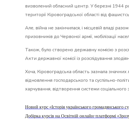
визволений обласний центр. У березні 1944 р
території Кіровоградської області від фашистс
Але, війна не закінчилася, і місцевій владі р
призовників до Червоної армії, мобілізації насе
Також, було створено державну комісію з розсл
Акти державної комісії із розслідування злодіян
Хоча, Кіровоградська область зазнала значних 
відновлення господарського та суспільно-полі
харчування, відтворення системи соціального 
Новий курс «Історія українського громадянського су
Добірка курсів на Освітній онлайн-платформі «Зроз