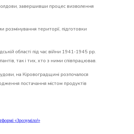
 Молдови, завершивши процес визволення
ми розмінування території, підготовки
ській області під час війни 1941-1945 рр.
пантів, так і тих, хто з ними співпрацював.
будови, на Кіровоградщині розпочалося
годження постачання містом продуктів