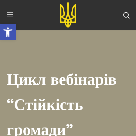
Відкрити Панель інструментів
Цикл вебінарів
“Стійкість
громади”