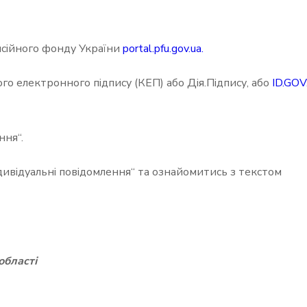
нсійного фонду України
portal.pfu.gov.ua.
го електронного підпису (КЕП) або Дія.Підпису, або
ID.GOV
ння“.
“Індивідуальні повідомлення“ та ознайомитись з текстом
області