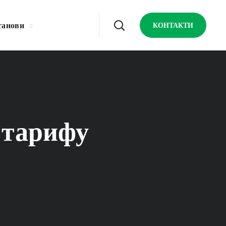
танови
КОНТАКТИ
 тарифу