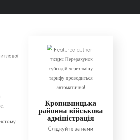
житлової
я
Кропивницька
є.
районна військова
адміністрація
бистому
Слідкуйте за нами