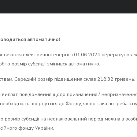
роводиться автоматично!
постачання електричної енергії з 01.06.2024 перерахунок 
бто розмір субсидії змінився автоматично.
вам. Середній розмір підвищення склав 218,32 гривень.
м виплат повідомлення щодо призначення / непризначенн
необхідність звернутися до Фонду, якщо така потреба існу
о розмір субсидії на неопалювальний період можна в осо
нсійного фонду України.