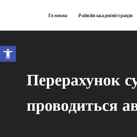
Головна
Райвійськадміністрація
Відкрити Панель інструментів
Перерахунок су
проводиться а