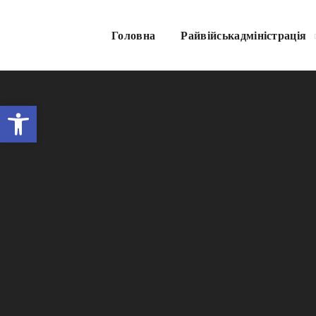
Головна
Райвійськадміністрація
Відкрити Панель інструментів